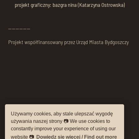
projekt graficzny: bazgra nina (Katarzyna Ostrowska)
——————
Projekt współfinansowany przez Urząd Miasta Bydgoszczy
Używamy cookies, aby stale ulepszać wygodę



używania naszej strony 📷 We use cookies to
constantly improve your experience of using our
website 📷
Dowiedz się więcej / Find out more
Deklaracja dostępności