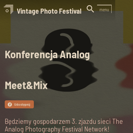

Vintage Photo Festival
menu
Konferencja Analog
Meet&Mix
Udostępnij

Będziemy gospodarzem 3. zjazdu sieci The
Analog Photography Festival Network!