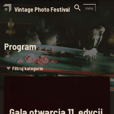

Vintage Photo Festival
menu
Program
Filtruj kategorie
filter_list
Gala otwarcia 11. edycji