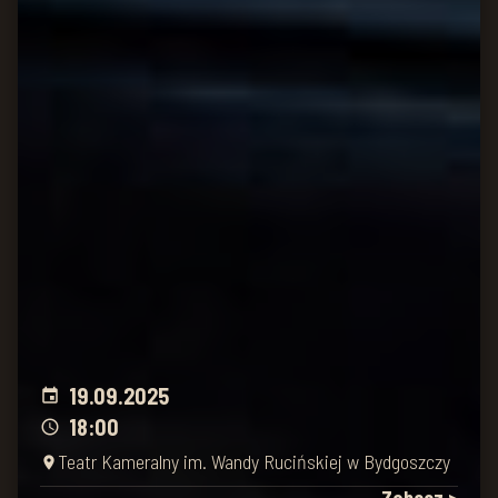
19.09
.
2025
event
18:00
schedule
Teatr Kameralny im. Wandy Rucińskiej w Bydgoszczy
place