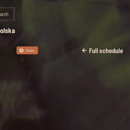
polska
Full schedule
arrow_back
Share
