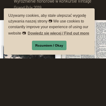
Wyróżnienie honorowe w konkursie Vintage
Grand Prix 2019.
Używamy cookies, aby stale ulepszać wygodę
używania naszej strony 📷 We use cookies to
constantly improve your experience of using our
website 📷
Dowiedz się więcej / Find out more
Rozumiem / Okay
Fot.
Adam Juszkiewicz