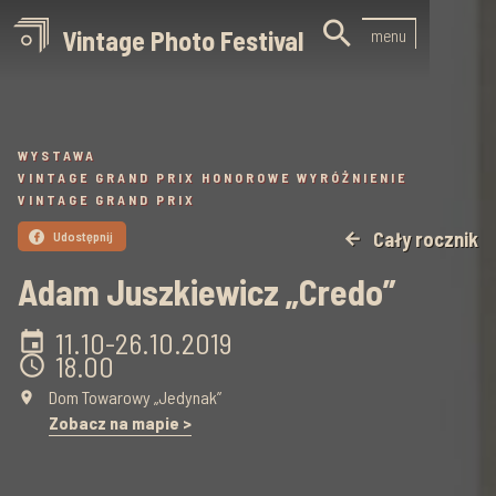

Vintage Photo Festival
menu
WYSTAWA
VINTAGE GRAND PRIX HONOROWE WYRÓŻNIENIE
VINTAGE GRAND PRIX
Cały rocznik
Udostępnij
arrow_back

Adam Juszkiewicz „Credo”
11.10
-
26.10
.
2019
event
18.00
schedule
Dom Towarowy „Jedynak”
place
Zobacz na mapie >