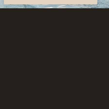
Maciej Markowicz
przypłynie swoją łodzią z Berlina do
Bydgoszczy na 7 edycję Vintage Photo Festival. To właśnie na
swojej barce zorganizuje warsztaty fotografii przy użyciu
Camery Obscura. Artysta będzie podróżował przez Berlin rzeką
Sprewą, rzeką Dahme w kierunku wschodnim i kanałem