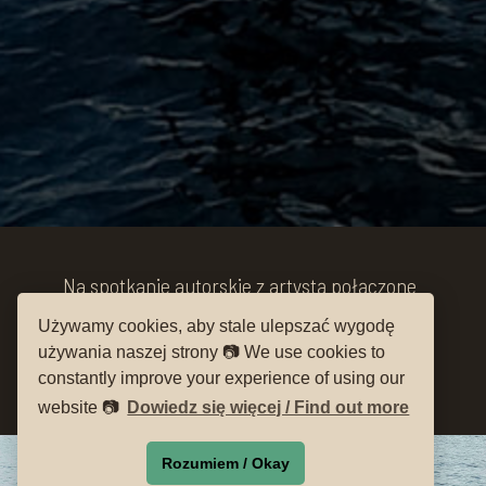
Na spotkanie autorskie z artystą połączone
ze zwiedzaniem barki Camera Obscura
Używamy cookies, aby stale ulepszać wygodę
zapraszamy w sobotę o 14.00 w Młynach
używania naszej strony 📷 We use cookies to
Rothera
constantly improve your experience of using our
website 📷
Dowiedz się więcej / Find out more
Rozumiem / Okay