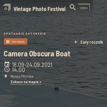

Vintage Photo Festival
menu
SPOTKANIE AUTORSKIE
Cały rocznik
Udostępnij
arrow_back

Camera Obscura Boat
18.09
-
24.09
.
2021
event
14.00
schedule
Wyspa Młyńska
place
Zobacz na mapie >