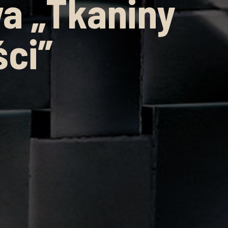
a „Tkaniny
ci”