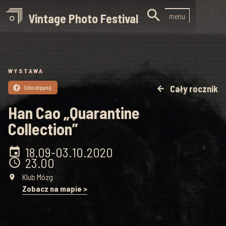

Vintage Photo Festival
menu
WYSTAWA
Cały rocznik
Udostępnij
arrow_back

Han Cao „Quarantine
Collection”
18.09
-
03.10
.
2020
event
23.00
schedule
Klub Mózg
place
Zobacz na mapie >