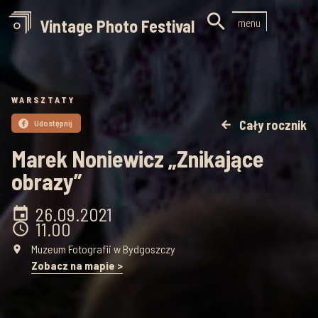

Vintage Photo Festival
menu
WARSZTATY
Cały rocznik
Udostępnij
arrow_back

Marek Noniewicz „Znikające
obrazy”
26.09
.
2021
event
11.00
schedule
Muzeum Fotografii w Bydgoszczy
place
Zobacz na mapie >