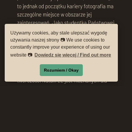
to jednak od początku kariery fotografia ma
szczególne miejsce w obszarze jej
zainteresowań. Jako studentka Państwowej
Wyższej Szkoły Sztuk Plastycznych we
Używamy cookies, aby stale ulepszać wygodę
Wrocławiu uzyskała pierwsze miejsce w
używania naszej strony 📷 We use cookies to
Ogólnopolskim Konkursie Fotografii
constantly improve your experience of using our
Studenckiej (w Toruniu), co – jak później
website 📷
Dowiedz się więcej / Find out more
mówiła – popchnęło ją do zgłębiania tego
Rozumiem / Okay
medium. Wiele prac z wczesnego okresu
twórczości Natalii LL jest nieznanych dla
szerszej publiczności. To przede wszystkim
portrety bliskich jej osób, zdjęcia czarno-
białe, zainspirowane przez otaczającą
rzeczywistość PRL-u. Można powiedzieć, że
eksperymenty artystki z aparatem
fotograficznym zaczęły inspirować ją do