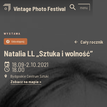

Vintage Photo Festival
menu
WYSTAWA
Cały rocznik
Udostępnij
arrow_back

Natalia LL „Sztuka i wolność”
18.09
-
2.10
.
2021
event
18.00
schedule
Bydgoskie Centrum Sztuki
place
Zobacz na mapie >