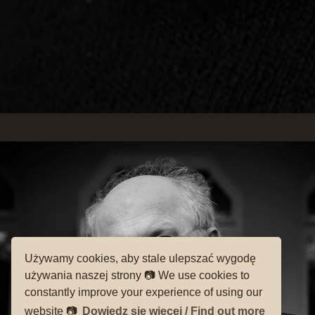
Używamy cookies, aby stale ulepszać wygodę
używania naszej strony 📷 We use cookies to
constantly improve your experience of using our
website 📷
Dowiedz się więcej / Find out more