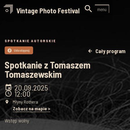

Vintage Photo Festival
menu
SPOTKANIE AUTORSKIE
Cały program
Udostępnij
arrow_back

Spotkanie z Tomaszem
Tomaszewskim
20.09
.
2025
event
12:00
schedule
Młyny Rothera
place
Zobacz na mapie >
Wstęp wolny