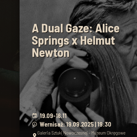
A Dual Gaze: Alice
Springs x Helmut
Newton
19.09
-
16.11
event
Wernisaż: 19.09.2025 | 19:30
schedule
Galeria Sztuki Nowoczesnej - Muzeum Okręgowe
place