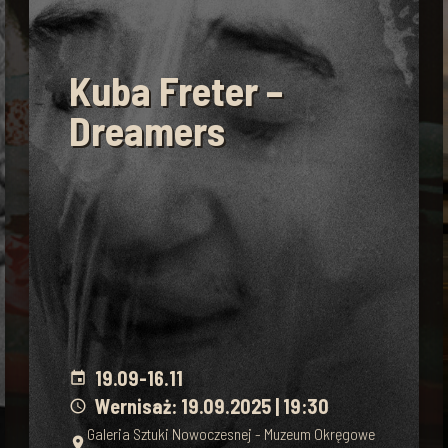
Kuba Freter –
Dreamers
19.09
-
16.11
event
Wernisaż: 19.09.2025 | 19:30
schedule
Galeria Sztuki Nowoczesnej - Muzeum Okręgowe
place