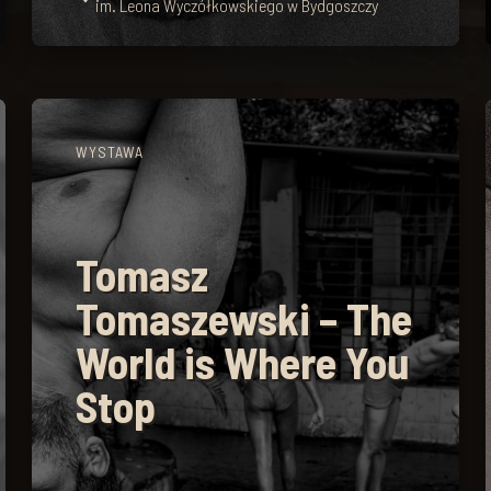
im. Leona Wyczółkowskiego w Bydgoszczy
WYSTAWA
Tomasz
Tomaszewski – The
World is Where You
Stop