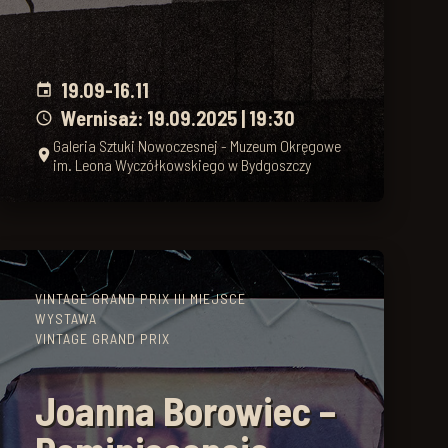
19.09
-
16.11
event
Wernisaż: 19.09.2025 | 19:30
schedule
Galeria Sztuki Nowoczesnej - Muzeum Okręgowe
place
im. Leona Wyczółkowskiego w Bydgoszczy
VINTAGE GRAND PRIX III MIEJSCE
WYSTAWA
VINTAGE GRAND PRIX
Joanna Borowiec –