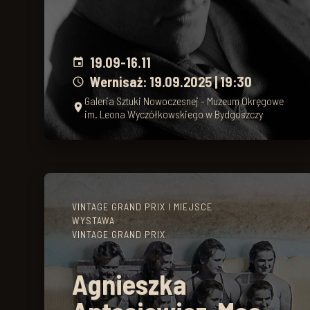
19.09
-
16.11
event
Wernisaż: 19.09.2025 | 19:30
schedule
Galeria Sztuki Nowoczesnej - Muzeum Okręgowe
place
im. Leona Wyczółkowskiego w Bydgoszczy
VINTAGE GRAND PRIX I MIEJSCE
WYSTAWA
VINTAGE GRAND PRIX
Agnieszka