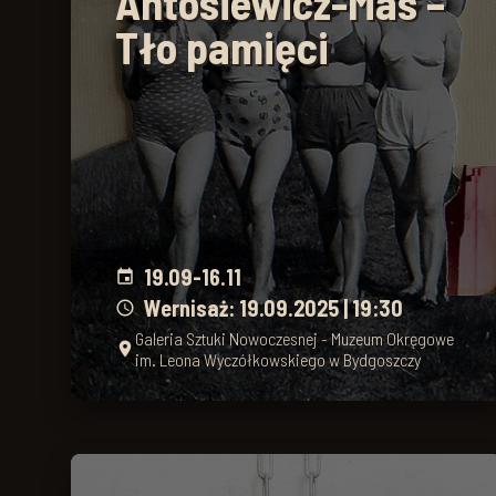
Antosiewicz-Mas –
Tło pamięci
19.09
-
16.11
event
Wernisaż: 19.09.2025 | 19:30
schedule
Galeria Sztuki Nowoczesnej - Muzeum Okręgowe
place
im. Leona Wyczółkowskiego w Bydgoszczy