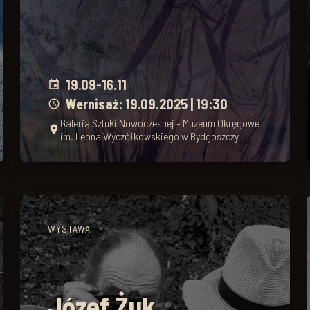
19.09
-
16.11
event
Wernisaż: 19.09.2025 | 19:30
schedule
Galeria Sztuki Nowoczesnej - Muzeum Okręgowe
place
im. Leona Wyczółkowskiego w Bydgoszczy
WYSTAWA
Józef Żuk