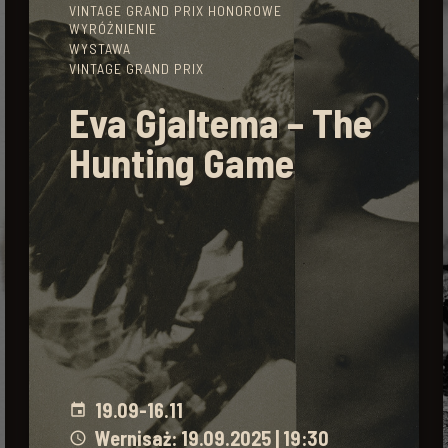
VINTAGE GRAND PRIX HONOROWE
WYRÓŻNIENIE
WYSTAWA
VINTAGE GRAND PRIX
Eva Gjaltema – The
Hunting Game
19.09
-
16.11
event
Wernisaż: 19.09.2025 | 19:30
schedule