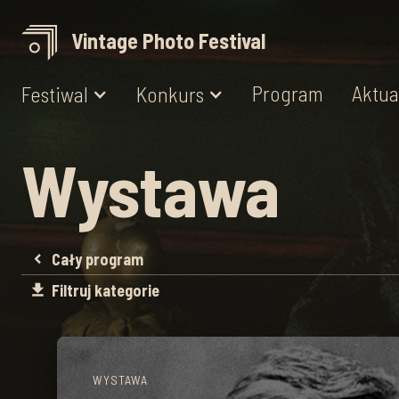
Vintage Photo Festival
Program
Aktua
Festiwal
Konkurs
Wystawa
Cały program
chevron_left
Filtruj kategorie
file_download
WYSTAWA