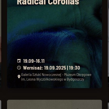
Radical Corollas
19.09
-
16.11
event
Wernisaż: 19.09.2025 | 19:30
schedule
Galeria Sztuki Nowoczesnej - Muzeum Okręgowe
place
im. Leona Wyczółkowskiego w Bydgoszczy