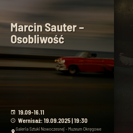
Marcin Sauter –
Osobliwość
19.09
-
16.11
event
Wernisaż: 19.09.2025 | 19:30
schedule
Galeria Sztuki Nowoczesnej - Muzeum Okręgowe
place