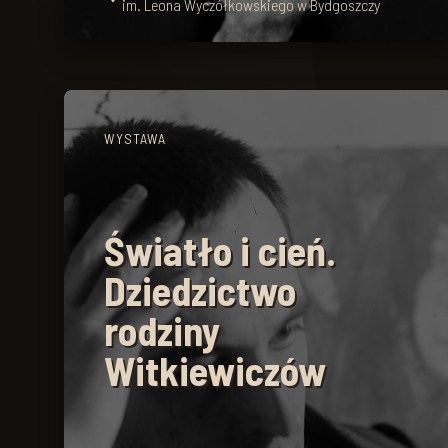
im. Leona Wyczółkowskiego w Bydgoszczy
WYSTAWA
Światło i cień.
Dziedzictwo
rodziny
Witkiewiczów